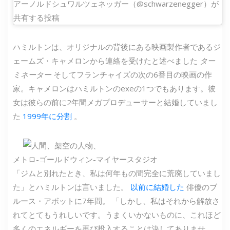
アーノルドシュワルツェネッガー（@schwarzenegger）が
共有する投稿
ハミルトンは、オリジナルの背後にある映画製作者であるジ
ェームズ・キャメロンから連絡を受けたと述べました
ター
ミネーター
そしてフランチャイズの次の6番目の映画の作
家。キャメロンはハミルトンのexeの1つでもあります。彼
女は彼らの前に2年間メガプロデューサーと結婚していまし
た
1999年に分割
。
メトロ-ゴールドウィン-マイヤースタジオ
「ジムと別れたとき、私は何年もの間完全に荒廃していまし
た」とハミルトンは言いました。
以前に結婚した
俳優のブ
ルース・アボットに7年間。 「しかし、私はそれから解放さ
れてとてもうれしいです。うまくいかないものに、これほど
多くのエネルギーを再び投入することは決してありませ