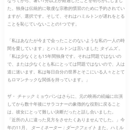
なってから、暑い1分以上が経過したことを明らかにしまし
た。独身は伝統的に敬虔な宗教的慣習のために予約されてい
ますが、選択です。そして、それはハミルトンが遅れをとる
ことを恥じていないことの1つです。
「私はあなたが今まで会ったことのないような私の一人の時
間を愛しています」とハミルトンは言いました
タイムズ
。
「私は少なくとも15年間独身です。それは問題ではないの
で、または少なくとも私にとっては問題ではないので、人は
道に迷います。私は毎日自分の世界とそこにいる人々ととて
もロマンチックな関係を持っています。」
ザ・
チャック
ミョウバンはさらに、元の映画の続編に出演
してから数十年後にサラコナーの象徴的な役割に戻ること
は、彼女にとって難しい決断だったと話し合いました。
「近所の人に違った見方をさせたくありませんでした。」今
年の11月、
ターミネーター：ダークフェイト
また、ハミル