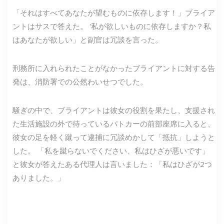
「それはすべてあなたが望むものに依存します！」ブライア
ントはサスで答えた。 '私が欲しいものに依存しますか？私
はあなたが欲しい」と副官は冗談を言った。
刑務所に入れられたことがなかったブライアントに対する告
発は、消防署での公然わいせつでした。
騒ぎの中で、ブライアントは彼女の役割を果たし、支援され
た生活施設の外で待っているパトカーの前部座席に入ると、
彼女の足を軽く蹴って逮捕に冗談めかして「抵抗」しようと
した。 「私を蹴らないでください、私はひざが悪いです」
と彼女が答えたある代理人は言いました：「私はひざが2つ
ありました。」