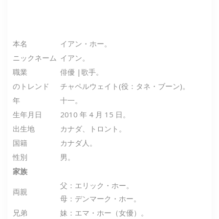
本名
イアン・ホー。
ニックネーム
イアン。
職業
俳優 |歌手。
のトレンド
チャペルウェイト(役：タネ・ブーン)。
年
十一。
生年月日
2010 年 4 月 15 日。
出生地
カナダ、トロント。
国籍
カナダ人。
性別
男。
家族
父：エリック・ホー。
両親
母：デンマーク・ホー。
兄弟
妹：エマ・ホー（女優）。