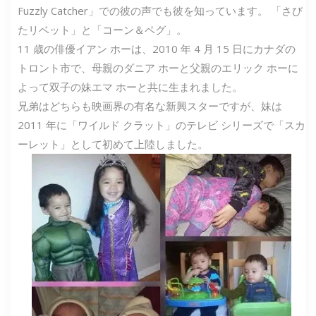
Fuzzly Catcher」での彼の声でも彼を知っています。 「さび
たリベット」と「コーン＆ペグ」。
11 歳の俳優イアン ホーは、2010 年 4 月 15 日にカナダの
トロント市で、母親のダニア ホーと父親のエリック ホーに
よって双子の妹エマ ホーと共に生まれました。
兄弟はどちらも映画界の有名な新興スターですが、妹は
2011 年に「ワイルド クラット」のテレビ シリーズで「スカ
ーレット」として初めて上陸しました。