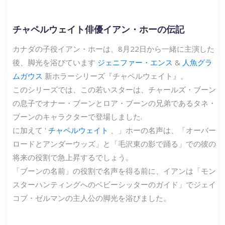
チャペルウェイト俳優イアン・ホーの伝記
カナダの子役イアン・ホーは、8月22日から一緒に主演した
後、脚光を浴びています
ジェニファー・エンス
&
人魚グラ
ムガウス
新ホラーシリーズ『チャペルウェイト』。
このシリーズでは、この若いスターは、チャールズ・ブーン
の息子でオナー・ブーンとロア・ブーンの兄弟であるタネ・
ブーンのキャラクターで登場しました.
に加えて '
チャペルウェイト
、」ホーの名声は、「オーバー
ロードとアンダーウッズ」と「毛沢東の影で踊る」での彼の
将来の役割で急上昇するでしょう。
「ブーンの名前」の役割で名声を得る前に、イアンは「モン
スターハンティングへのベビーシッターのガイド」でジェイ
コブ・ゼルマンの主人公の脚光を浴びました。